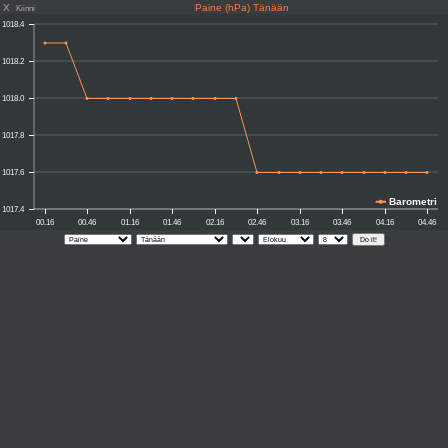
X
Paine (hPa) Tänään
Kiinni