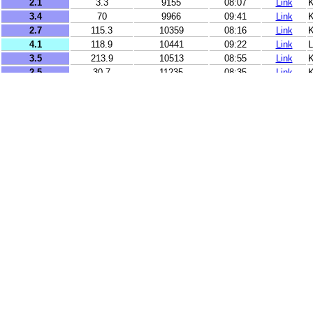
2.1
3.3
9155
08:07
Link
K
3.4
70
9966
09:41
Link
2.7
115.3
10359
08:16
Link
K
4.1
118.9
10441
09:22
Link
L
3.5
213.9
10513
08:55
Link
K
2.5
30.7
11235
08:35
Link
K
4.4
10
12025
10:43
Link
L
4
10
12115
08:22
Link
L
2.6
4
12247
09:57
Link
K
2.7
11
12554
09:05
Link
K
2.7
10
13115
10:11
Link
K