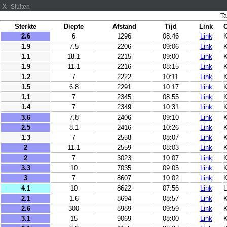
X
Sluiten
Ta
Sterkte
Diepte
Afstand
Tijd
Link
O
2.6
6
1296
08:46
Link
K
1.9
7.5
2206
09:06
Link
K
1.1
18.1
2215
09:00
Link
K
1.9
11.1
2216
08:15
Link
K
1.2
7
2222
10:11
Link
K
1.5
6.8
2291
10:17
Link
K
1.1
7
2345
08:55
Link
K
1.4
7
2349
10:31
Link
K
3.6
7.8
2406
09:10
Link
2.5
8.1
2416
10:26
Link
K
1.3
7
2558
08:07
Link
K
2
11.1
2559
08:03
Link
K
2
7
3023
10:07
Link
K
3.3
10
7035
09:05
Link
K
3
7
8607
10:02
Link
K
4.1
10
8622
07:56
Link
L
2.1
1.6
8694
08:57
Link
K
2.6
300
8989
09:59
Link
K
3.1
15
9069
08:00
Link
K