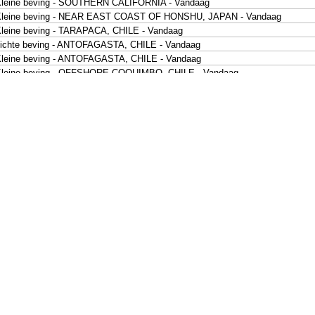
leine beving - SOUTHERN CALIFORNIA - Vandaag
Kleine beving - NEAR EAST COAST OF HONSHU, JAPAN - Vandaag
leine beving - TARAPACA, CHILE - Vandaag
ichte beving - ANTOFAGASTA, CHILE - Vandaag
leine beving - ANTOFAGASTA, CHILE - Vandaag
leine beving - OFFSHORE COQUIMBO, CHILE - Vandaag
ichte beving - MINDANAO, PHILIPPINES - Vandaag
ichte beving - KEPULAUAN TALAUD, INDONESIA - Vandaag
leine beving - SULAWESI, INDONESIA - Vandaag
leine beving - LOMBOK REGION, INDONESIA - Vandaag
leine beving - NEAR N COAST OF PAPUA, INDONESIA - Vandaag