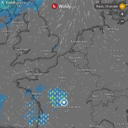
X
Kiinni