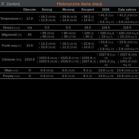
X
Historyczne dane stacji
Zamknij
Obecnie
Dzisiaj
Wczoraj
Sierpień
2026
Cały zakres
↑ 41.2
↑ 41.2
(Cze
(2026 Cze
↑ 19.2
↑ 29.9
↑ 36.2
(00:09)
(18:29)
(2)
Temperatura
12.9
(C)
22)
22)
↓ 12.9
↓ 14.6
↓ 12.9
(06:29)
(06:39)
(7)
↓ 3.6
↓ 3.6
(Maj 17)
(2026 Maj 17)
Deszcz
n/a
0.0
0.0
19.0
118.6
118.6
(mm)
↑ 85
↑ 90
↑ 100
↑ 100
↑ 100
(06:24)
(06:54)
(4)
(Maj 9)
(2026 Maj 9)
Wilgotność
85
(%)
↓ 66
↓ 36
↓ 36
↓ 15
↓ 15
(00:18)
(17:49)
(2)
(Lip 7)
(2026 Lip 7)
↑ 23.9
↑ 23.9
(Cze
(2026 Cze
↑ 12.2
↑ 16.1
↑ 22.8
(00:09)
(10:19)
(3)
Punkt rosy
10.6
(C)
28)
28)
↓ 10.0
↓ 12.2
↓ 10.0
(04:39)
(23:34)
(7)
↓ 2.8
↓ 2.8
(Maj 17)
(2026 Maj 17)
↑ 1027.6
↑ 1027.6
(Cze
(2026
↑ 1020.9
↑ 1020.8
↑ 1020.9
(00:44)
(07:44)
(7)
12)
Cze 12)
Ciśnienie
1020.8
(hPa)
↓ 1020.5
↓ 1019.0
↓ 1007.6
↓ 1001.0
↓ 1001.0
(00:09)
(17:59)
(3)
(Maj
(2026
14)
Maj 14)
Wiatr
0
0.4
4.0
8.1
13.9
13.9
(m/s)
(00:18)
(13:24)
(3)
(Lip 16)
(2026 Lip 16)
Porywy
0
0.4
4.0
8.1
13.9
13.9
(m/s)
(00:14)
(13:19)
(3)
(Lip 16)
(2026 Lip 16)