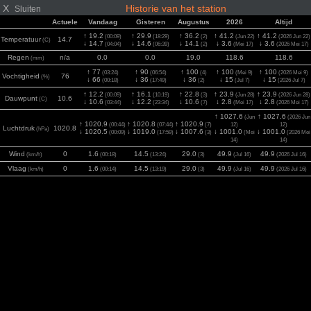
X
Historie van het station
Sluiten
Actuele
Vandaag
Gisteren
Augustus
2026
Altijd
↑ 19.2
↑ 29.9
↑ 36.2
↑ 41.2
↑ 41.2
(00:09)
(18:29)
(2)
(Jun 22)
(2026 Jun 22)
Temperatuur
14.7
(C)
↓ 14.7
↓ 14.6
↓ 14.1
↓ 3.6
↓ 3.6
(04:04)
(06:39)
(2)
(Mei 17)
(2026 Mei 17)
Regen
n/a
0.0
0.0
19.0
118.6
118.6
(mm)
↑ 77
↑ 90
↑ 100
↑ 100
↑ 100
(03:24)
(06:54)
(4)
(Mei 9)
(2026 Mei 9)
Vochtigheid
76
(%)
↓ 66
↓ 36
↓ 36
↓ 15
↓ 15
(00:18)
(17:49)
(2)
(Jul 7)
(2026 Jul 7)
↑ 12.2
↑ 16.1
↑ 22.8
↑ 23.9
↑ 23.9
(00:09)
(10:19)
(3)
(Jun 28)
(2026 Jun 28)
Dauwpunt
10.6
(C)
↓ 10.6
↓ 12.2
↓ 10.6
↓ 2.8
↓ 2.8
(03:44)
(23:34)
(7)
(Mei 17)
(2026 Mei 17)
↑ 1027.6
↑ 1027.6
(Jun
(2026 Jun
↑ 1020.9
↑ 1020.8
↑ 1020.9
(00:44)
(07:44)
(7)
12)
12)
Luchtdruk
1020.8
(hPa)
↓ 1020.5
↓ 1019.0
↓ 1007.6
↓ 1001.0
↓ 1001.0
(00:09)
(17:59)
(3)
(Mei
(2026 Mei
14)
14)
Wind
0
1.6
14.5
29.0
49.9
49.9
(km/h)
(00:18)
(13:24)
(3)
(Jul 16)
(2026 Jul 16)
Vlaag
0
1.6
14.5
29.0
49.9
49.9
(km/h)
(00:14)
(13:19)
(3)
(Jul 16)
(2026 Jul 16)