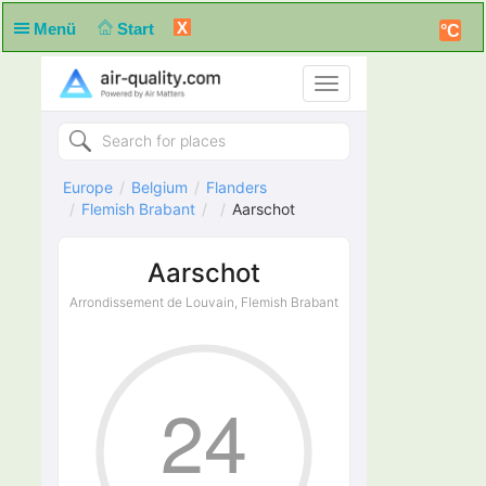
X
Menü
Start
°C