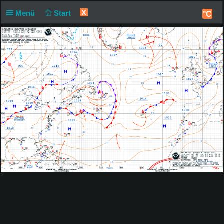
X
Menü
Start
°C