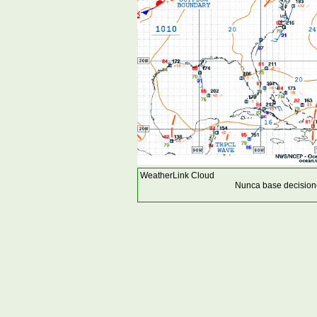
WeatherLink Cloud
Nunca base decisione