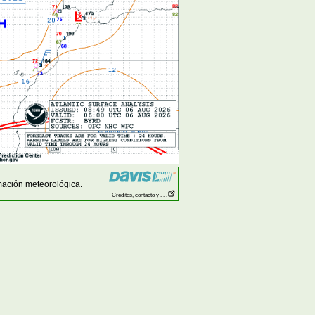
mación meteorológica.
Créditos, contacto y . . .