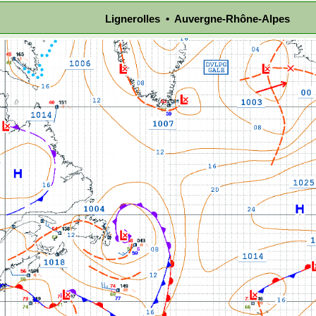
Lignerolles • Auvergne-Rhône-Alpes