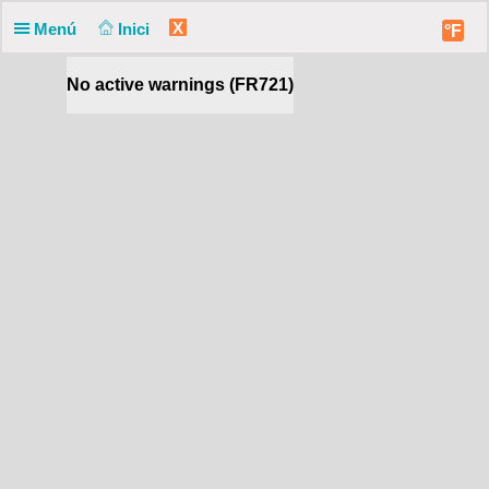
X
Menú
Inici
°F
No active warnings (FR721)