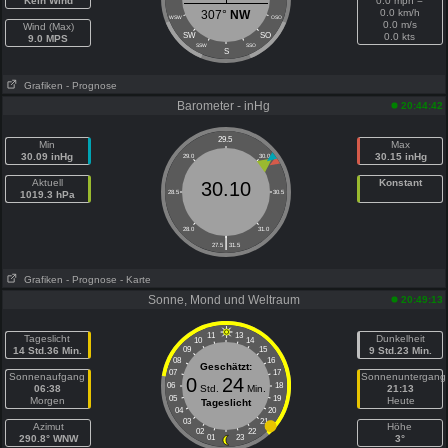
Kein Wind
0.0 mph =
0.0 km/h
307°
NW
WSW
OSO
0.0 m/s
Wind (Max)
SW
SO
0.0 kts
9.0 MPS
SSW
SSO
S
Grafiken
- Prognose
Barometer - inHg
20:44:42
29.5
Min
Max
30.09 inHg
30.15 inHg
29.0
30.0
Aktuell
Konstant
30.10
1019.3 hPa
28.5
30.5
28.0
31.0
|
27.5
31.5
Grafiken
- Prognose
- Karte
Sonne, Mond und Weltraum
20:49:13
11
13
Tageslicht
Dunkelheit
10
14
14 Std.36 Min.
09
15
9 Std.23 Min.
08
16
Geschätzt:
07
17
Sonnenaufgang
Sonnenuntergang
0
24
06
18
06:38
Std.
Min.
21:13
05
19
Morgen
Heute
Tageslicht
04
20
03
21
Azimut
Höhe
02
22
290.8° WNW
01
23
3°