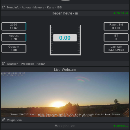
Mondinfo
- Aurora
- Meteore
- Karte
- ISS
Regen heute - in
20:44:42
2026
Raten/Std
12.67
0.000
August
ET
0.00
0.78
0
Gestern
Last rain
0.00
04-08-2026
Grafiken
- Prognose
- Radar
Live-Webcam
Vergrößern
Mondphasen
20:49:13