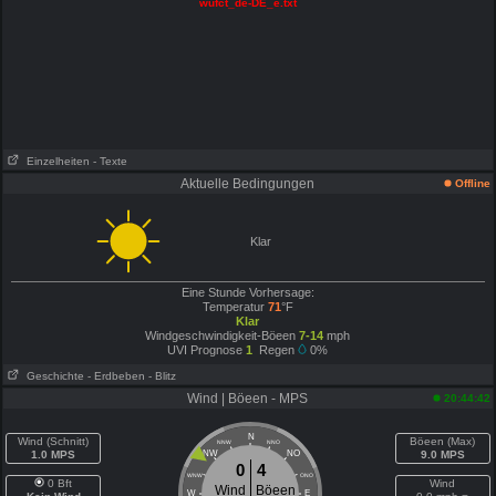
wufct_de-DE_e.txt
Einzelheiten
- Texte
Aktuelle Bedingungen
Offline
Klar
Eine Stunde Vorhersage:
Temperatur
71
°F
Klar
Windgeschwindigkeit-Böeen
7-14
mph
UVI Prognose
1
Regen
0%
Geschichte
- Erdbeben
- Blitz
Wind | Böeen - MPS
20:44:42
N
Wind (Schnitt)
Böeen (Max)
NNW
NNO
1.0 MPS
NW
NO
9.0 MPS
0
4
WNW
ONO
0 Bft
Wind
Wind
Böeen
W
E