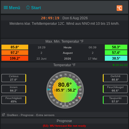
Menü
Start
°C
20:49:19
Don 6 Aug 2026
Meistens klar. Tiefsttemperatur 12C. Wind aus NNO mit 10 bis 15 km/h.
Max. Min. Temperatur °F
85.8°
58.3°
18:29
Heute
06:39
97.2°
57.4°
2
August
2
106.2°
38.5°
22 Juni
2026
17 Mai
Temperatur °F
20:44:42
70
68
72
Celsius
Gefühlt
66
74
27.0°
80.8°
64
76
62
80.6°
78
60
80
Innen
Feuchtkugel
↑
85.9°
↓
58.2°
58
82
84.2°
66.6°
56
84
54
86
Feuchtigkeit
Taupunkt
52
88
45%
57.0°
50
90
|
48
92
46
94
Grafiken
- Prognose
- Extra sensors
Prognose
(52): WU forecast file not ready