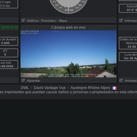
0.0 mph
976
1024
0.0 kts
973
1027
Azimut
|
970
1030
97.5° 
964
1036
Gráficos
- Pronóstico
- Mapa
Informaci
Cámara web en vivo
09:39:40
 de lluvia/h
Salida de la
0.000
Mañan
01:06
ET
0
Luna lle
Vie 28 A
Last rain
4-08-2026
Agrandar
Informaci
DWL - Davis Vantage Vue - Auvergne-Rhône-Alpes
s importantes que puedan causar daños a personas o propiedades en esta infor