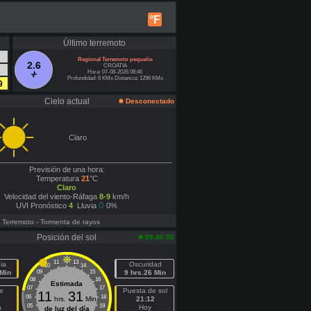
°F
Último terremoto
Regional Terremoto pequeño
2.6
CROATIA
Hora: 07-08-2026 08:46
Profundidad: 6 KMs Distancia: 1296 KMs
9
Cielo actual
Desconectado
Claro
Previsión de una hora:
Temperatura
21
°C
Claro
Velocidad del viento-Ráfaga
8-9
km/h
UVI Pronóstico
4
Lluvia
0%
- Terremoto
- Tormenta de rayos
Posición del sol
09:40:55
11
13
ia
Oscuridad
10
14
 Min
09
15
9 hrs.26 Min
08
16
Estimada
07
17
e
Puesta de sol
11
31
06
18
hrs.
Min
21:12
05
19
a
Hoy
de luz del día