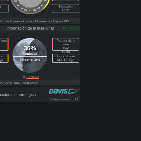
04
20
03
21
h
Elevacion
02
22
E
01
23
29.7°
ón de la luna
- Aurora
- Meteoritos
- Mapa
- ISS
Información de la fase lunar
09:40:55
 luna
Puesta de la
a
luna
36%
Hoy
16:58
Iluminada
na
Luna Nueva
Tercer cuarto
go
Mie 12 Ago
Perseids
ón de la luna
- Meteoritos
mación meteorológica.
Créditos, contacto y . . .