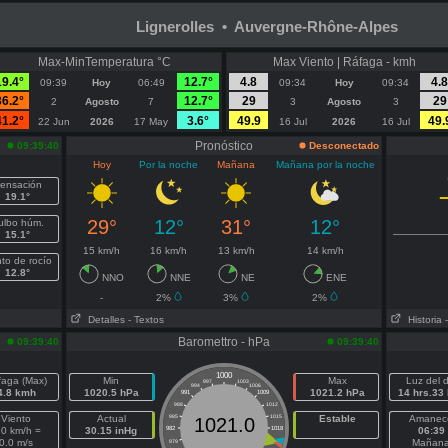
Lignerolles • Auvergne-Rhône-Alpes
Max-MinTemperatura °C
Max Viento | Ráfaga - kmh
19.4°
12.7°
4.8
4.8
09:39
Hoy
06:49
09:34
Hoy
09:34
36.2°
12.7°
29
29
2
Agosto
7
3
Agosto
3
41.2°
3.6°
49.9
49.
22 Jun
2026
17 May
16 Jul
2026
16 Jul
Pronóstico
09:39:40
Desconectado
Hoy
Por la noche
Mañana
Mañana por la noche
ensación
19.1°
29°
12°
31°
12°
ulbo húm.
15.1°
15 km/h
16 km/h
13 km/h
14 km/h
to de rocío
12.8°
NNO
NNE
NE
ENE
-
2%
3%
2%
Detalles
- Textos
Historia
Baromettro - hPa
09:39:40
09:39:40
1000
faga (Max)
Min
Max
Luz del d
997
1003
994
1006
4.8 kmh
1020.5 hPa
1021.2 hPa
14 hrs.33
991
1009
988
1012
Viento
Actual
985
1015
Estable
Amanec
1021.0
.0 km/h =
30.15 inHg
982
1018
06:39
0.0 m/s
Mañan
979
1021