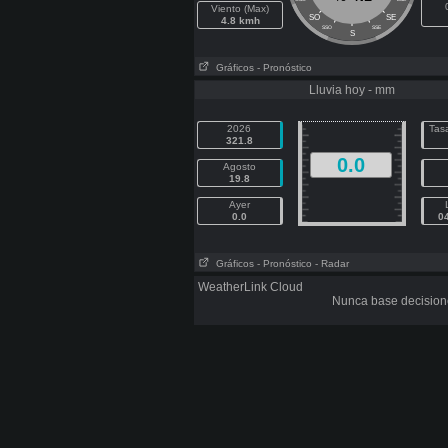
Viento (Max)
SO
SE
4.8 kmh
SSO
SSE
S
Gráficos
- Pronóstico
Lluvia hoy - mm
2026
Tasa
321.8
0.0
Agosto
19.8
Ayer
0.0
0
Gráficos
- Pronóstico
- Radar
WeatherLink Cloud
Nunca base decisione