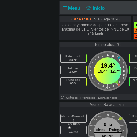
Menú
Inicio
09:41:00
Vie 7 Ago 2026
Cielo mayormente despejado. Caluroso.
Máxima de 31 C. Vientos del NNE de 10
a 15 km/h.
Temperatura °C
10
9
11
Fahrenheit
S
8
12
66.9°
7
13
6
19.4°
14
5
15
Interior
B
↑
19.4°
↓
12.7°
4
16
23.0°
3
17
2
18
Humedad
Pun
1
19
65%
0
20
|
-1
21
-2
22
Gráficos
- Pronóstico
- Extra sensors
Viento | Ráfaga - kmh
N
Viento (Promedio
Rá
NNO
NNE
)
NO
NE
0
5
0.0 kmh
ONO
ENE
0 Bft
Viento
Ráfaga
O
E
Calma
0
46°
NE
OSO
ESE