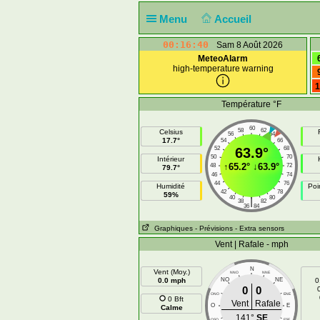
Menu
Accueil
00:16:40
Sam 8 Août 2026
MeteoAlarm
high-temperature warning
1
Température °F
60
58
62
Celsius
56
64
17.7°
54
66
52
63.9°
68
50
70
Intérieur
↑
65.2°
↓
63.9°
48
72
79.7°
46
74
44
76
Humidité
Poi
42
78
59%
40
80
|
38
82
36
84
Graphiques
- Prévisions
- Extra sensors
Vent | Rafale - mph
N
Vent (Moy.)
NNO
NNE
0.0 mph
NO
NE
0
0
0
ONO
ENE
0 Bft
Vent
Rafale
O
E
Calme
141°
SE
OSO
ESE