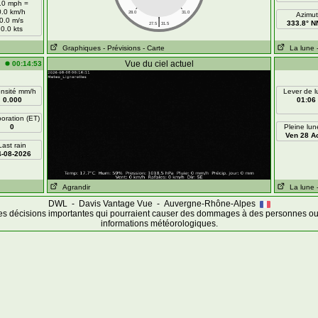
.0 mph =
0.0 km/h
28.0
31.0
Azimut
|
0.0 m/s
333.8° 
27.5
31.5
0.0 kts
Graphiques
- Prévisions
- Carte
La lune
Vue du ciel actuel
00:14:53
ensité mm/h
Lever de 
0.000
01:06
oration (ET)
0
Pleine lun
Ven 28 A
Last rain
4-08-2026
Agrandir
La lune
DWL - Davis Vantage Vue - Auvergne-Rhône-Alpes
es décisions importantes qui pourraient causer des dommages à des personnes ou 
informations météorologiques.