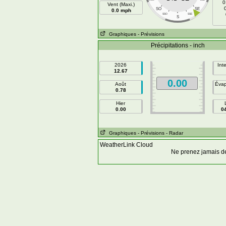
0
Vent (Maxi.)
SO
SE
0.0 mph
SSO
SSE
S
Graphiques
- Prévisions
Précipitations - inch
2026
Int
12.67
0.00
Août
Évap
0.78
Hier
0.00
0
Graphiques
- Prévisions
- Radar
WeatherLink Cloud
Ne prenez jamais d