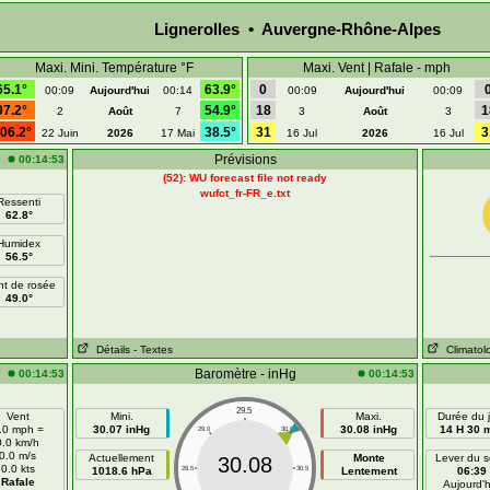
Lignerolles • Auvergne-Rhône-Alpes
Maxi. Mini. Température °F
Maxi. Vent | Rafale - mph
65.1°
63.9°
0
00:09
Aujourd'hui
00:14
00:09
Aujourd'hui
00:09
97.2°
54.9°
18
1
2
Août
7
3
Août
3
06.2°
38.5°
31
3
22 Juin
2026
17 Mai
16 Jul
2026
16 Jul
Prévisions
00:14:53
(52): WU forecast file not ready
wufct_fr-FR_e.txt
Ressenti
62.8°
Humidex
56.5°
nt de rosée
49.0°
Détails
- Textes
Climatol
Baromètre - inHg
00:14:53
00:14:53
29.5
Vent
Mini.
Maxi.
Durée du j
.0 mph =
30.07 inHg
30.08 inHg
14 H 30 
29.0
30.0
0.0 km/h
0.0 m/s
Actuellement
Monte
Lever du so
30.08
0.0 kts
1018.6 hPa
28.5
30.5
Lentement
06:39
Rafale
Aujourd'h