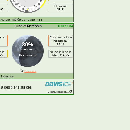
04
20
03
21
Élévation
02
22
NNO
01
23
-23.6°
- Aurore
- Météores
- Carte
- ISS
Lune et Météores
00:16:34
lune
Coucher de lune
Aujourd'hui
30%
18:12
Luminance
e le
Nouvelle lune le
Décroissant
oût
Mer 12 Août
Perseids
- Météores
à des biens sur ces
Crédits, contact et . . .