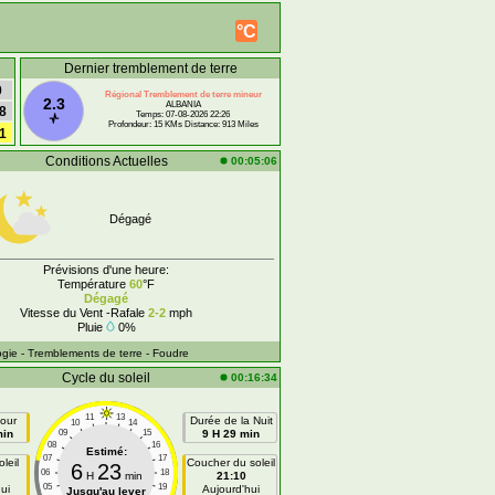
°C
Dernier tremblement de terre
0
Régional Tremblement de terre mineur
2.3
ALBANIA
8
Temps: 07-08-2026 22:26
Profondeur: 15 KMs Distance: 913 Miles
1
Conditions Actuelles
00:05:06
Dégagé
Prévisions d'une heure:
Température
60
°F
Dégagé
Vitesse du Vent -Rafale
2-2
mph
Pluie
0%
ogie
- Tremblements de terre
- Foudre
Cycle du soleil
00:16:34
11
13
our
Durée de la Nuit
10
14
min
09
15
9 H 29 min
08
16
Estimé:
07
17
leil
Coucher du soleil
6
23
06
18
H
min
21:10
05
19
ui
Aujourd'hui
Jusqu'au lever