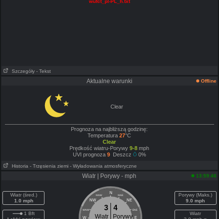
wufct_pl-PL_h.txt
Szczegóły
- Tekst
Aktualne warunki
Offline
Clear
Prognoza na najbliższą godzinę:
Temperatura
27
°C
Clear
Prędkość wiatru-Porywy
9-8
mph
UVI prognoza
9
Deszcz
0%
Historia
- Trzęsienia ziemi
- Wyładowania atmosferyczne
Wiatr | Porywy - mph
13:59:46
N
Wiatr (śred.)
Porywy (Maks.)
NNW
NNE
1.0 mph
NW
NE
9.0 mph
3
4
WNW
ENE
1 Bft
Wiatr
Wiatr
Porywy
W
E