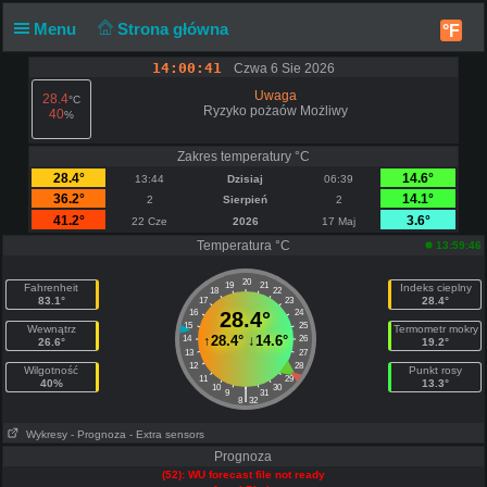
Menu
Strona główna
°F
14:00:42
Czwa 6 Sie 2026
Uwaga
28.4
°C
Ryzyko pożaów Możliwy
40
%
Zakres temperatury °C
28.4°
14.6°
13:44
Dzisiaj
06:39
36.2°
14.1°
2
Sierpień
2
41.2°
3.6°
22 Cze
2026
17 Maj
Temperatura °C
13:59:46
20
19
21
Fahrenheit
Indeks cieplny
18
22
83.1°
28.4°
17
23
16
28.4°
24
15
25
Wewnątrz
Termometr mokry
↑
28.4°
↓
14.6°
14
26
26.6°
19.2°
13
27
12
28
Wilgotność
Punkt rosy
11
29
40%
13.3°
10
30
|
9
31
8
32
Wykresy
- Prognoza
- Extra sensors
Prognoza
(52): WU forecast file not ready