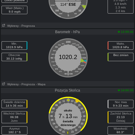
Lekki powiew
3.0 mph =
4.8 km/h
114°
ESE
WSW
ESE
1.3 m/s
Wiatr (Maks.)
SW
SE
2.6 kts
9.0 mph
SSW
SSE
S
Wykresy
- Prognoza
Barometr - hPa
13:59:46
1000
Min.
Maks.
997
1003
994
1006
1019.9 hPa
1020.8 hPa
991
1009
988
1012
Obecnie
985
1015
Bez zmian
1020.2
30.13 inHg
982
1018
979
1021
976
1024
973
1027
|
970
1030
964
1036
Wykresy
- Prognoza
- Mapa
Pozycja Słońca
14:00:35
11
13
Światło dzienne
Noc trwa
10
14
14 h 36 min
09
15
9 h 23 min
08
16
około
07
17
Wschód Słońca
Zachód Słońca
7
13
06
18
06:38
h
min
21:13
05
19
Jutro
Dzisiaj
światła
04
20
dziennego
03
21
Azymut
Wysokość
02
22
182.1° S
01
23
60.3°