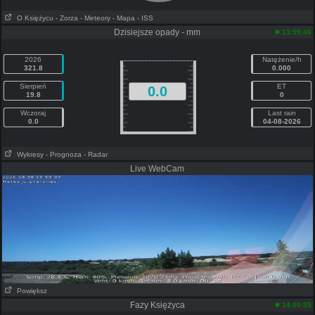
O Księżycu
- Zorza
- Meteory
- Mapa
- ISS
Dzisiejsze opady - mm
13:59:46
2026
Natężenie/h
321.8
0.000
Sierpień
ET
0.0
19.8
0
Wczoraj
Last rain
0.0
04-08-2026
Wykresy
- Prognoza
- Radar
Live WebCam
Powiększ
Fazy Księżyca
14:00:35