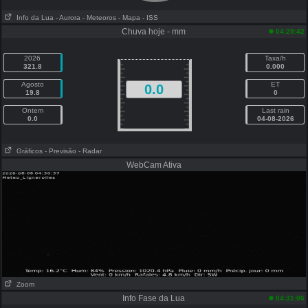
Info da Lua
- Aurora
- Meteoros
- Mapa
- ISS
Chuva hoje - mm
04:29:42
2026
Taxa/h
321.8
0.000
Agosto
ET
0.0
19.8
0
Ontem
Last rain
0.0
04-08-2026
Gráficos
- Previsão
- Radar
WebCam Ativa
Zoom
Info Fase da Lua
04:31:06