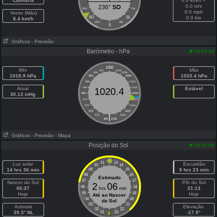
Calmaria
0.0 km/h =
0.0 m/s
236°
SO
OSO
LSL
0.0 mph
Vento (Máx)
SO
SL
0.0 kts
6.4 km/h
SSO
SSL
S
Gráficos
- Previsão
Barómetro - hPa
04:29:42
1000
Mín
Máx
997
1003
994
1006
1019.9 hPa
1020.4 hPa
991
1009
988
1012
Atual
985
1015
Estável
1020.4
30.13 inHg
982
1018
979
1021
976
1024
973
1027
|
970
1030
964
1036
Gráficos
- Previsão
- Mapa
Posição do Sol
04:31:06
11
13
Luz solar
Escuridão
10
14
14 hrs 36 min
09
15
9 hrs 23 min
08
16
Estimado
07
17
Nascer do Sol
Pôr do Sol
2
06
06
18
06:37
hrs
min
21:13
05
19
Hoje
Hoje
Até ao Nascer
04
20
do Sol
03
21
Azimute
Elevação
02
22
39.3° NL
01
23
-17.9°