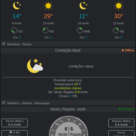
14°
29°
11°
30°
9 km/h
15 km/h
16 km/h
13 km/h
SO
NO
NNE
NE
2%
2%
2%
3%
Detalhes
- Textos
Condição Atual
Offline
condições claras
Previsão esta hora:
Temperatura
14
°C
condições claras
Vel. Vento-Rajada
9-9
km/h
Chuva
0%
Histórico
- Sismos
- Descargas
Vento | Rajada - km/h
04:29:42
N
Vento (Méd )
Rajada (Máx)
NNO
NNL
0.0 km/h
NO
NL
6.4 km/h
0
5
ONO
LNL
0 Bft
Vento
Vento
Rajada
O
E