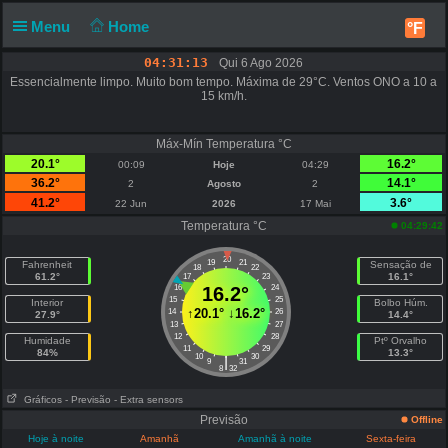
Menu
Home
°F
04:31:13
Qui 6 Ago 2026
Essencialmente limpo. Muito bom tempo. Máxima de 29°C. Ventos ONO a 10 a
15 km/h.
Máx-Mín Temperatura °C
20.1°
16.2°
00:09
Hoje
04:29
36.2°
14.1°
2
Agosto
2
41.2°
3.6°
22 Jun
2026
17 Mai
Temperatura °C
04:29:42
20
19
21
Fahrenheit
Sensação de
18
22
61.2°
16.1°
17
23
16
16.2°
24
15
25
Interior
Bolbo Húm.
↑
20.1°
↓
16.2°
14
26
27.9°
14.4°
13
27
12
28
Humidade
Ptº Orvalho
11
29
84%
13.3°
10
30
|
9
31
8
32
Gráficos
- Previsão
- Extra sensors
Previsão
Offline
Hoje à noite
Amanhã
Amanhã à noite
Sexta-feira