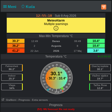
Meni
Kuća
°F
12:55:19
Sub 8 Avg 2026
MeteoAlarm
Multiple warnings
Max-Min Temperatura °C
30.3°
10.4°
12:49
Danas
06:49
36.2°
10.4°
2
Avgusta
8
41.2°
3.6°
22 Jun
2026
17 Maj
Temperatura °C
12:54:42
20
19
21
Fahrenheit
Osećaj toplote
18
22
86.2°
30.1°
17
23
16
30.1°
24
15
25
Indoor
Vlažne sijalice
↑
30.3°
↓
10.4°
14
26
25.3°
19.7°
13
27
12
28
Vlaga
Tačka Rose
11
29
34%
12.8°
10
30
|
9
31
8
32
Grafikoni
- Prognoza
- Extra sensors
Prognoza
(52): WU forecast file not ready