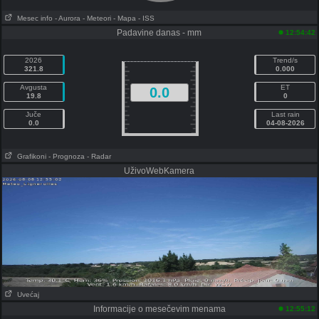
Mesec info
- Aurora
- Meteori
- Mapa
- ISS
Padavine danas - mm
12:54:42
2026
Trend/s
321.8
0.000
Avgusta
ET
0.0
19.8
0
Juče
Last rain
0.0
04-08-2026
Grafikoni
- Prognoza
- Radar
UživoWebKamera
Uvećaj
Informacije o mesečevim menama
12:55:12