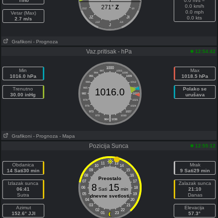
Tiho
0.0 m/s =
0.0 km/h
271°
Z
ZJZ
IJI
0.0 mph
Vetar (Max)
JZ
JI
0.0 kts
2.7 m/s
JJZ
JJI
J
Grafikoni
- Prognoza
Vaz.pritisak - hPa
12:54:42
1000
Min
Max
997
1003
994
1006
1016.0 hPa
1018.5 hPa
991
1009
988
1012
Trenutno
985
1015
Polako se
1016.0
30.00 inHg
982
1018
urušava
979
1021
976
1024
973
1027
|
970
1030
964
1036
Grafikoni
- Prognoza
- Mapa
Pozicija Sunca
12:55:12
11
13
Obdanica
Mrak
10
14
14 Sati30 min
09
15
9 Sati29 min
08
16
Preostalo
07
17
Izlazak sunca
Zalazak sunca
8
15
06
18
06:41
Sati
min
21:10
05
19
Sutra
Danas
dnevne svetlosti
04
20
03
21
Azimut
Elevacija
02
22
152.6° JJI
01
23
57.3°