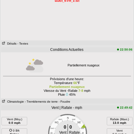
wufct_fr-FR_e.txt
Détails
- Textes
Conditions Actuelles
22:50:06
Partiellement nuageux
Prévisions d'une heure:
Température
66
°F
Partiellement nuageux
Vitesse du Vent -Rafale
7-8
mph
Pluie
45%
Climatologie
- Tremblements de terre
- Foudre
Vent | Rafale - mph
22:49:42
N
Vent (Moy.)
Rafale (Maxi.)
NNO
NNE
0.0 mph
NO
NE
13.0 mph
0
0
ONO
ENE
0 Bft
Vent
Vent
Rafale
O
E