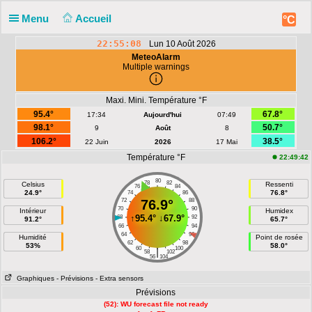
Menu
Accueil
°C
22:55:09
Lun 10 Août 2026
MeteoAlarm
Multiple warnings
Maxi. Mini. Température °F
95.4°
67.8°
17:34
Aujourd'hui
07:49
98.1°
50.7°
9
Août
8
106.2°
38.5°
22 Juin
2026
17 Mai
Température °F
22:49:42
80
78
82
Celsius
Ressenti
76
84
24.9°
76.8°
74
86
72
76.9°
88
70
90
Intérieur
Humidex
↑
95.4°
↓
67.9°
68
92
91.2°
65.7°
66
94
64
96
Humidité
Point de rosée
62
98
53%
58.0°
60
100
|
58
102
56
104
Graphiques
- Prévisions
- Extra sensors
Prévisions
(52): WU forecast file not ready