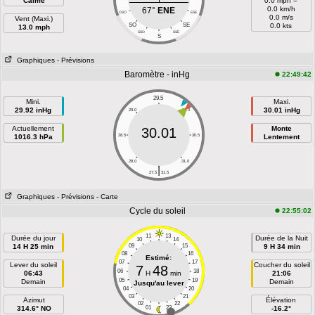
Calme
0.0 mph =
0.0 km/h
67°
ENE
OSO
ESE
0.0 m/s
Vent (Maxi.)
SO
SE
0.0 kts
13.0 mph
SSO
SSE
S
Graphiques
- Prévisions
Baromètre - inHg
22:49:42
29.5
Mini.
Maxi.
29.92 inHg
30.01 inHg
29.0
30.0
Actuellement
Monte
30.01
1016.3 hPa
28.5
30.5
Lentement
28.0
31.0
|
27.5
31.5
Graphiques
- Prévisions
- Carte
Cycle du soleil
22:55:02
11
13
Durée du jour
Durée de la Nuit
10
14
14 H 25 min
09
15
9 H 34 min
08
16
Estimé:
07
17
Lever du soleil
Coucher du soleil
7
48
06
18
06:43
H
min
21:06
05
19
Demain
Demain
Jusqu'au lever
04
20
03
21
Azimut
Élévation
02
22
314.6° NO
01
23
-16.2°