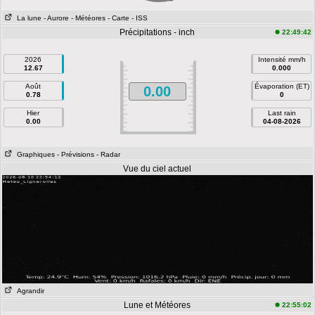
La lune
- Aurore
- Météores
- Carte
- ISS
Précipitations - inch
22:49:42
2026
Intensité mm/h
12.67
0.000
Août
Évaporation (ET)
0.00
0.78
0
Hier
Last rain
0.00
04-08-2026
Graphiques
- Prévisions
- Radar
Vue du ciel actuel
Agrandir
Lune et Météores
22:55:02