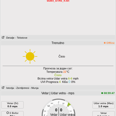
wufct_sr-RS_h.txt
Detalje
- Tekstove
Trenutno
Offline
Čisto
Прогноза за један сат:
Temperatura
22
°C
Čisto
Brzina vetra-Udar vetra
6-6
mph
UVI Prognoza
4
Kiša
0%
Istorija
- Zemljotresi
- Munja
Vetar | Udar vetra - mps
08:59:47
J
Vetar (Sr)
Udar vetra (Max)
SSZ
SSI
0.0 mps
SZ
SI
1.0 mps
0
0
ZSZ
ISI
0 Bofor
Vetar
Vetar
Udar vetra
Z
E