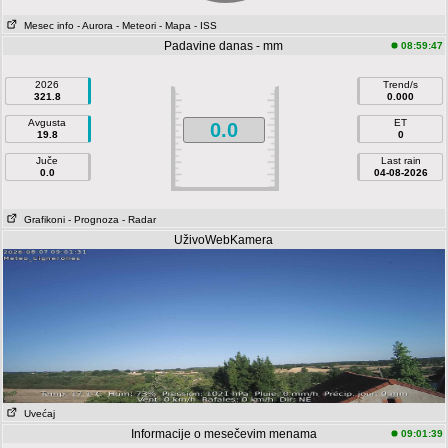
Mesec info
- Aurora
- Meteori
- Mapa
- ISS
Padavine danas - mm
08:59:47
2026
Trend/s
321.8
0.000
Avgusta
ET
0.0
19.8
0
Juče
Last rain
0.0
04-08-2026
Grafikoni
- Prognoza
- Radar
UživoWebKamera
Uvećaj
Informacije o mesečevim menama
09:01:39