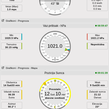
Tiho
0.0 mph =
0.0 km/h
43°
SI
ZJZ
IJI
0.0 m/s
Vetar (Max)
JZ
JI
0.0 kts
1.0 mps
JJZ
JJI
J
Grafikoni
- Prognoza
Vaz.pritisak - hPa
08:59:47
1000
Min
Max
997
1003
994
1006
1020.5 hPa
1021.2 hPa
991
1009
988
1012
Trenutno
985
1015
Neprekidna
1021.0
30.15 inHg
982
1018
979
1021
976
1024
973
1027
|
970
1030
964
1036
Grafikoni
- Prognoza
- Mapa
Pozicija Sunca
09:01:39
11
13
Obdanica
Mrak
10
14
14 Sati33 min
09
15
9 Sati26 min
08
16
Preostalo
07
17
Izlazak sunca
Zalazak sunca
12
10
06
18
06:39
Sati
min
21:12
05
19
Sutra
Danas
dnevne svetlosti
04
20
03
21
Azimut
Elevacija
02
22
90.2° I
01
23
23°