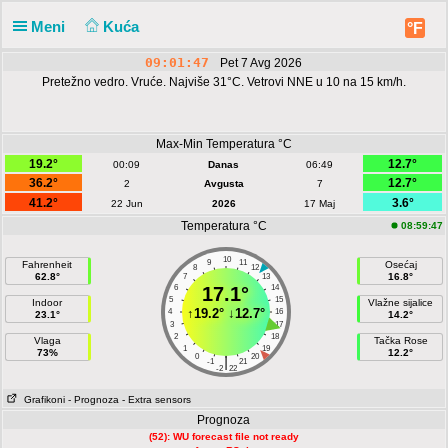
Meni
Kuća
°F
09:01:47
Pet 7 Avg 2026
Pretežno vedro. Vruće. Najviše 31°C. Vetrovi NNE u 10 na 15 km/h.
Max-Min Temperatura °C
19.2°
12.7°
00:09
Danas
06:49
36.2°
12.7°
2
Avgusta
7
41.2°
3.6°
22 Jun
2026
17 Maj
Temperatura °C
08:59:47
10
9
11
Fahrenheit
Osećaj
8
12
62.8°
16.8°
7
13
6
17.1°
14
5
15
Indoor
Vlažne sijalice
↑
19.2°
↓
12.7°
4
16
23.1°
14.2°
3
17
2
18
Vlaga
Tačka Rose
1
19
73%
12.2°
0
20
|
-1
21
-2
22
Grafikoni
- Prognoza
- Extra sensors
Prognoza
(52): WU forecast file not ready