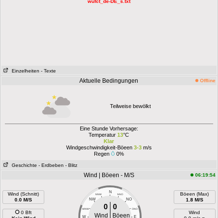
wufct_de-DE_s.txt
Einzelheiten
- Texte
Aktuelle Bedingungen
Offline
Teilweise bewölkt
Eine Stunde Vorhersage:
Temperatur
13
°C
Klar
Windgeschwindigkeit-Böeen
3-3
m/s
Regen
0%
Geschichte
- Erdbeben
- Blitz
Wind | Böeen - M/S
06:19:54
N
Wind (Schnitt)
Böeen (Max)
NNW
NNO
0.0 M/S
NW
NO
1.8 M/S
0
0
WNW
ONO
0 Bft
Wind
Wind
Böeen
W
E