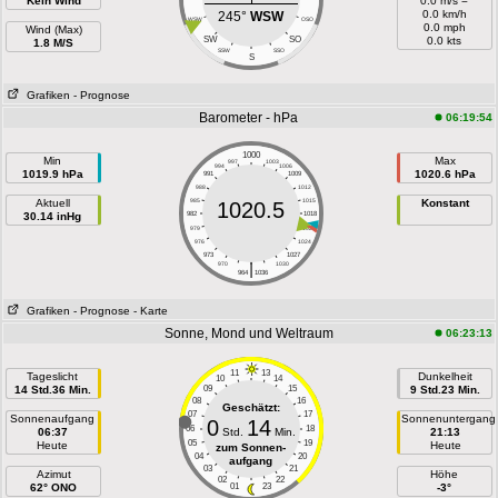
Kein Wind
0.0 m/s =
0.0 km/h
245°
WSW
WSW
OSO
0.0 mph
Wind (Max)
SW
SO
0.0 kts
1.8 M/S
SSW
SSO
S
Grafiken
- Prognose
Barometer - hPa
06:19:54
1000
Min
Max
997
1003
994
1006
1019.9 hPa
1020.6 hPa
991
1009
988
1012
Aktuell
985
1015
Konstant
1020.5
30.14 inHg
982
1018
979
1021
976
1024
973
1027
|
970
1030
964
1036
Grafiken
- Prognose
- Karte
Sonne, Mond und Weltraum
06:23:13
11
13
Tageslicht
Dunkelheit
10
14
14 Std.36 Min.
09
15
9 Std.23 Min.
08
16
Geschätzt:
07
17
Sonnenaufgang
Sonnenuntergang
0
14
06
18
06:37
Std.
Min.
21:13
05
19
Heute
Heute
zum Sonnen-
04
20
aufgang
03
21
Azimut
Höhe
02
22
62° ONO
01
23
-3°