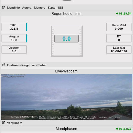
Mondinfo
- Aurora
- Meteore
- Karte
- ISS
Regen heute - mm
06:19:54
2026
Raten/Std
321.8
0.000
August
ET
0.0
19.8
0
Gestern
Last rain
0.0
04-08-2026
Grafiken
- Prognose
- Radar
Live-Webcam
Vergrößern
Mondphasen
06:23:13