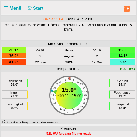
Menü
Start
°F
06:23:19
Don 6 Aug 2026
Meistens klar. Sehr warm. Höchsttemperatur 29C. Wind aus NW mit 10 bis 15
km/h.
Max. Min. Temperatur °C
20.1°
15.0°
00:09
Heute
06:19
36.2°
14.1°
2
August
2
41.2°
3.6°
22 Juni
2026
17 Mai
Temperatur °C
06:19:54
20
19
21
Fahrenheit
Gefühlt
18
22
59.0°
14.8°
17
23
16
15.0°
24
15
25
Innen
Feuchtkugel
↑
20.1°
↓
15.0°
14
26
27.3°
13.7°
13
27
12
28
Feuchtigkeit
Taupunkt
11
29
87%
12.8°
10
30
|
9
31
8
32
Grafiken
- Prognose
- Extra sensors
Prognose
(52): WU forecast file not ready