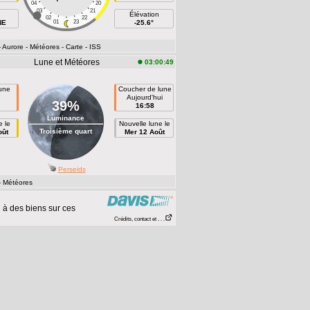
04
20
03
21
Élévation
02
22
NE
01
23
-25.6°
- Aurore
- Météores
- Carte
- ISS
Lune et Météores
03:00:49
lune
Coucher de lune
n
Aujourd'hui
39%
16:58
Luminance
e le
Nouvelle lune le
Troisième quart
oût
Mer 12 Août
Perseids
- Météores
à des biens sur ces
Crédits, contact et . . .