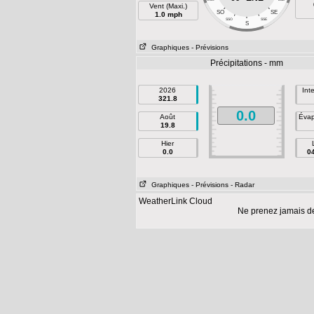
Vent (Maxi.)
SO
SE
1.0 mph
SSO
SSE
S
Graphiques
- Prévisions
Précipitations - mm
2026
Int
321.8
0.0
Août
Évap
19.8
Hier
0.0
0
Graphiques
- Prévisions
- Radar
WeatherLink Cloud
Ne prenez jamais d