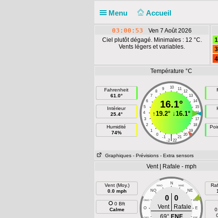
Menu
Accueil
03:00:54
Ven 7 Août 2026
Ciel plutôt dégagé. Minimales : 12 °C.
1
Vents légers et variables.
3
4
Température °C
10
9
11
Fahrenheit
8
12
61.0°
7
13
6
16.1°
14
5
15
Intérieur
↑
19.2°
↓
16.1°
4
16
25.4°
3
17
2
18
Humidité
Poi
1
19
74%
0
20
|
-1
21
-2
22
Graphiques
- Prévisions
- Extra sensors
Vent | Rafale - mph
N
Vent (Moy.)
Raf
NNO
NNE
0.0 mph
NO
NE
0
0
ONO
ENE
0 Bft
Vent
Rafale
O
E
Calme
0
69°
ENE
OSO
ESE