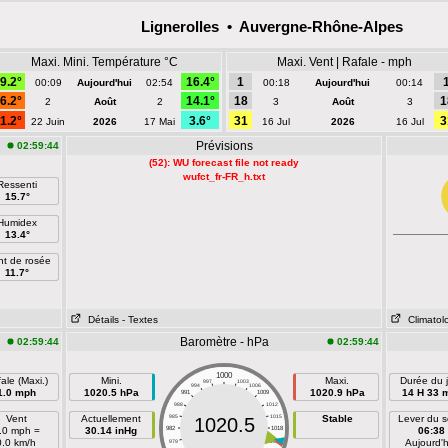
Lignerolles • Auvergne-Rhône-Alpes
Maxi. Mini. Température °C
Maxi. Vent | Rafale - mph
9.2°
16.4°
1
00:09
Aujourd'hui
02:54
00:18
Aujourd'hui
00:14
6.2°
14.1°
18
1
2
Août
2
3
Août
3
1.2°
3.6°
31
3
22 Juin
2026
17 Mai
16 Jul
2026
16 Jul
Prévisions
02:59:44
(52): WU forecast file not ready
wufct_fr-FR_h.txt
Ressenti
15.7°
Humidex
13.4°
nt de rosée
11.7°
Détails
- Textes
Climatol
Baromètre - hPa
02:59:44
02:59:44
1000
ale (Maxi.)
Mini.
Maxi.
Durée du j
997
1003
994
1006
1.0 mph
1020.5 hPa
1020.9 hPa
14 H 33 
991
1009
988
1012
Vent
Actuellement
985
1015
Stable
Lever du so
1020.5
.0 mph =
30.14 inHg
982
1018
06:38
0.0 km/h
Aujourd'h
979
1021