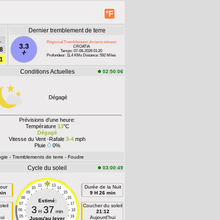
°F
Dernier tremblement de terre
1
Régional Tremblement de terre mineur
3.3
CROATIA
8
Temps: 07-08-2026 01:20
Profondeur: 11.4 KMs Distance: 592 Miles
1
Conditions Actuelles
02:50:06
Dégagé
Prévisions d'une heure:
Température
13
°C
Dégagé
Vitesse du Vent -Rafale
3-4
mph
Pluie
0%
ogie
- Tremblements de terre
- Foudre
Cycle du soleil
03:00:49
11
13
our
Durée de la Nuit
10
14
min
09
15
9 H 26 min
08
16
Estimé:
07
17
leil
Coucher du soleil
3
37
06
18
H
min
21:12
05
19
ui
Aujourd'hui
Jusqu'au lever