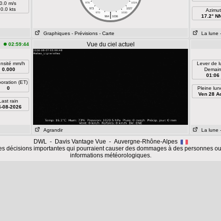
0.0 m/s
976
1024
0.0 kts
973
1027
Azimut
|
970
1030
17.2° N
964
1036
Graphiques
- Prévisions
- Carte
La lune
Vue du ciel actuel
02:59:44
ensité mm/h
Lever de 
0.000
Demai
01:06
oration (ET)
0
Pleine lun
Ven 28 A
Last rain
4-08-2026
Agrandir
La lune
DWL - Davis Vantage Vue - Auvergne-Rhône-Alpes
es décisions importantes qui pourraient causer des dommages à des personnes ou 
informations météorologiques.