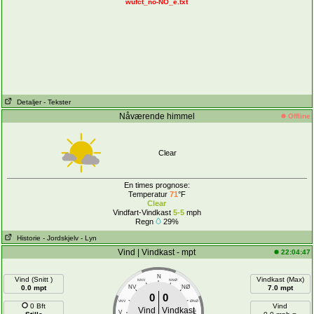
wufct_no-NO_e.txt
Detaljer
- Tekster
Nåværende himmel
Offline
Clear
En times prognose:
Temperatur
71
°F
Clear
Vindfart-Vindkast
5-5
mph
Regn
29%
Historie
- Jordskjelv
- Lyn
Vind | Vindkast - mpt
22:04:47
N
Vind (Snitt )
Vindkast (Max)
NNV
NNØ
0.0 mpt
NV
NØ
7.0 mpt
0
0
VNV
ØNØ
0 Bft
Vind
Vind
Vindkast
V
E