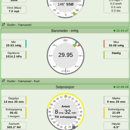
Stille
0.0 mph =
0.0 km/h
148°
SSØ
VSV
ØSØ
0.0 m/s
Vind (Max)
SV
SØ
0.0 kts
7.0 mpt
SSV
SSØ
S
Grafer
- Værvarsel
Barometer - inHg
22:04:47
29.5
Min
Max
29.93 inHg
30.08 inHg
29.0
30.0
Gjeldene
Stødig
29.95
1014.2 hPa
28.5
30.5
28.0
31.0
|
27.5
31.5
Grafer
- Værvarsel
- Kart
Solposisjon
22:08:28
11
13
Dagslys
Mørke
10
14
14 tms 30 min
09
15
9 tms 29 min
08
16
Antatt
07
17
Soloppgang
Solnedgang
8
32
06
18
06:41
tms
min
21:09
05
19
I morgen
I morgen
Till soloppgang
04
20
03
21
Azimuth
Høyde
02
22
305.2° NV
01
23
-9.5°