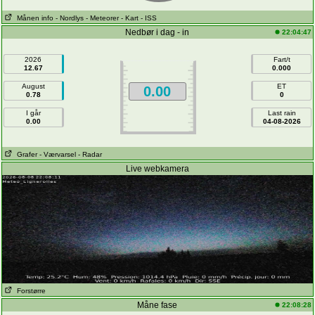
Månen info
- Nordlys
- Meteorer
- Kart
- ISS
Nedbør i dag - in
22:04:47
2026
Fart/t
12.67
0.000
August
ET
0.00
0.78
0
I går
Last rain
0.00
04-08-2026
Grafer
- Værvarsel
- Radar
Live webkamera
Forstørre
Måne fase
22:08:28