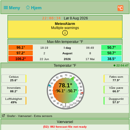
Meny
Hjem
°C
22:08:34
Lør 8 Aug 2026
MeteoAlarm
Multiple warnings
Max-Min temperatur °F
96.1°
50.7°
18:19
I dag
06:49
97.2°
50.7°
2
August
8
106.2°
38.5°
22 Jun
2026
17 Mai
Temperatur °F
22:04:47
70
66
74
Celsius
Føles som
62
78
25.6°
77.9°
58
82
54
78.1°
86
50
90
Innendørs
Våte pære
↑
96.1°
↓
50.7°
46
94
88.2°
66.0°
42
98
38
102
Luftfuktighet
Duggpunkt
34
106
49%
57.0°
30
110
|
26
114
22
118
Grafer
- Værvarsel
- Extra sensors
Værvarsel
(52): WU forecast file not ready