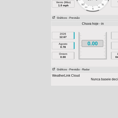
Vento (Máx)
SO
SL
1.0 mph
SSO
SSL
S
Gráficos
- Previsão
Chuva hoje - in
2026
12.67
0.00
Agosto
0.78
Ontem
0.00
0
Gráficos
- Previsão
- Radar
WeatherLink Cloud
Nunca baseie deci