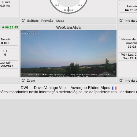
0.0 m/s
0.0 kts
28.0
31.0
Azimut
|
64.5° L
27.5
31.5
Gráficos
- Previsão
- Mapa
Info da 
WebCam Ativa
06:29:45
Taxa/h
Nascer da
0.000
Amanh
02:03
ET
0
Próx Lua C
Sex 28 A
Last rain
4-08-2026
Zoom
Info da 
DWL - Davis Vantage Vue - Auvergne-Rhône-Alpes
sões importantes nesta informação meteorológica, se daí poderem resultar danos 