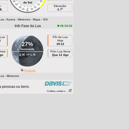
04
20
do Sol
03
21
e
Elevação
02
22
NL
01
23
-1.7°
Lua
- Aurora
- Meteoros
- Mapa
- ISS
Info Fase da Lua
06:34:54
 Lua
Pôr da Lua
ã
Hoje
27%
18:12
Iluminada
heia
Próx Lua Nova
Q.M. >> L.N.
go
Qua 12 Ago
Perseids
Lua
- Meteoros
a pessoas ou bens.
Créditos, contato e . . .