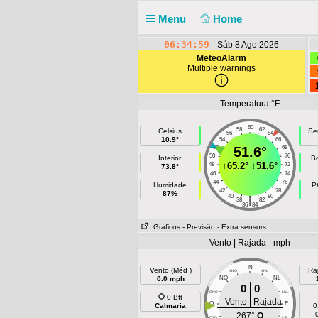
Menu
Home
06:34:59
Sáb 8 Ago 2026
MeteoAlarm
Multiple warnings
Temperatura °F
60
58
62
Celsius
Se
56
64
10.9°
54
66
52
51.6°
68
50
70
Interior
B
↑
65.2°
↓
51.6°
48
72
73.8°
46
74
44
76
Humidade
P
42
78
87%
40
80
|
38
82
36
84
Gráficos
- Previsão
- Extra sensors
Vento | Rajada - mph
N
Vento (Méd )
Ra
NNO
NNL
0.0 mph
NO
NL
0
0
ONO
LNL
0 Bft
Vento
Rajada
O
E
Calmaria
0
267°
O
OSO
LSL