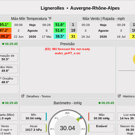
Lignerolles • Auvergne-Rhône-Alpes
Máx-Mín Temperatura °F
Máx Vento | Rajada - mph
65.1°
51.6°
1
1
00:09
Hoje
06:29
00:29
Hoje
00:29
97.2°
51.6°
18
1
2
Agosto
8
3
Agosto
3
106.2°
38.5°
31
3
22 Jun
2026
17 Mai
16 Jul
2026
16 Jul
Previsão
06:29:45
(52): WU forecast file not ready
wufct_pt-PT_e.txt
nsação de
50.5°
olbo Húm.
49.8°
tº Orvalho
48.0°
Detalhes
- Textos
Histórico
Barómetro - inHg
06:29:45
06:29:45
29.5
jada (Máx)
Mín
Máx
Luz sola
1.0 mph
30.04 inHg
30.08 inHg
14 hrs 30
29.0
30.0
Vento
Atual
Estável
Nascer do
30.04
.0 mph =
1017.3 hPa
28.5
30.5
06:39
0.0 km/h
Hoje