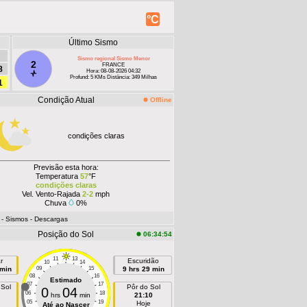
°C
Último Sismo
Sismo regional Sismo Menor
2
FRANCE
8
Hora: 08-08-2026 04:32
Profund: 5 KMs Distância: 349 Milhas
1
Condição Atual
Offline
condições claras
Previsão esta hora:
Temperatura
57
°F
condições claras
Vel. Vento-Rajada
2-2
mph
Chuva
0%
- Sismos
- Descargas
Posição do Sol
06:34:54
11
13
r
Escuridão
10
14
 min
09
15
9 hrs 29 min
08
16
Estimado
07
17
 Sol
Pôr do Sol
0
04
06
18
hrs
min
21:10
05
19
Hoje
Até ao Nascer