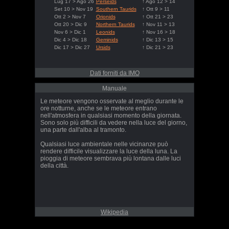
Lug 17 > Ago 26
Perseids
↑ Ago 12 > 14
Set 10 > Nov 19
Southern Taurids
↑ Ott 9 > 11
Ott 2 > Nov 7
Orionids
↑ Ott 21 > 23
Ott 20 > Dic 9
Northern Taurids
↑ Nov 11 > 13
Nov 6 > Dic 1
Leonids
↑ Nov 16 > 18
Dic 4 > Dic 18
Geminids
↑ Dic 13 > 15
Dic 17 > Dic 27
Ursids
↑ Dic 21 > 23
Dati forniti da IMO
Manuale
Le meteore vengono osservate al meglio durante le
ore notturne, anche se le meteore entrano
nell'atmosfera in qualsiasi momento della giornata.
Sono solo più difficili da vedere nella luce del giorno,
una parte dall'alba al tramonto.
Qualsiasi luce ambientale nelle vicinanze può
rendere difficile visualizzare la luce della luna. La
pioggia di meteore sembrava più lontana dalle luci
della città.
Wikipedia