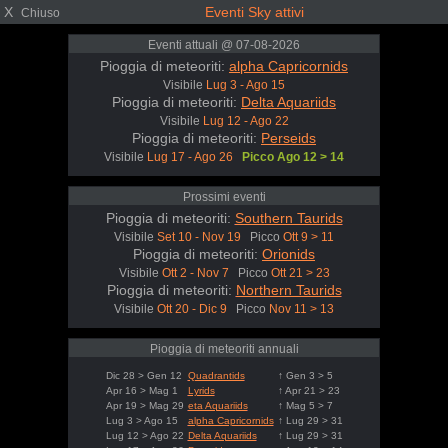
X
Eventi Sky attivi
Chiuso
Eventi attuali @ 07-08-2026
Pioggia di meteoriti:
alpha Capricornids
Visibile
Lug 3 - Ago 15
Pioggia di meteoriti:
Delta Aquariids
Visibile
Lug 12 - Ago 22
Pioggia di meteoriti:
Perseids
Visibile
Lug 17 - Ago 26
Picco Ago 12 > 14
Prossimi eventi
Pioggia di meteoriti:
Southern Taurids
Visibile
Set 10 - Nov 19
Picco
Ott 9 > 11
Pioggia di meteoriti:
Orionids
Visibile
Ott 2 - Nov 7
Picco
Ott 21 > 23
Pioggia di meteoriti:
Northern Taurids
Visibile
Ott 20 - Dic 9
Picco
Nov 11 > 13
Pioggia di meteoriti annuali
Dic 28 > Gen 12
Quadrantids
↑ Gen 3 > 5
Apr 16 > Mag 1
Lyrids
↑ Apr 21 > 23
Apr 19 > Mag 29
eta Aquariids
↑ Mag 5 > 7
Lug 3 > Ago 15
alpha Capricornids
↑ Lug 29 > 31
Lug 12 > Ago 22
Delta Aquariids
↑ Lug 29 > 31