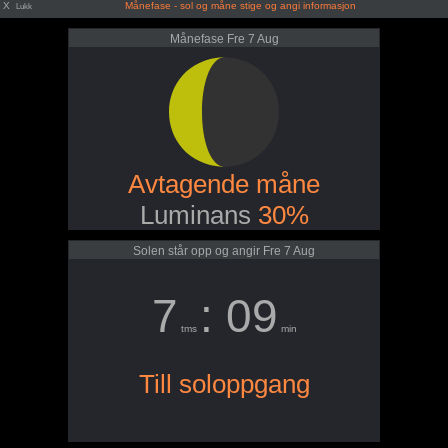
X
Månefase - sol og måne stige og angi informasjon
Lukk
Månefase Fre 7 Aug
Avtagende måne
Luminans
30%
Solen står opp og angir Fre 7 Aug
7
: 09
tms
min
Till soloppgang