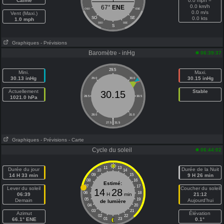
Calme
0.0 mph =
0.0 km/h
67°
ENE
OSO
ESE
0.0 m/s
Vent (Maxi.)
SO
SE
0.0 kts
1.0 mph
SSO
SSE
S
Graphiques
- Prévisions
Baromètre - inHg
06:39:37
29.5
Mini.
Maxi.
30.13 inHg
30.15 inHg
29.0
30.0
Actuellement
Stable
30.15
1021.0 hPa
28.5
30.5
28.0
31.0
|
27.5
31.5
Graphiques
- Prévisions
- Carte
Cycle du soleil
06:44:02
11
13
Durée du jour
Durée de la Nuit
10
14
14 H 33 min
09
15
9 H 26 min
08
16
Estimé:
07
17
Lever du soleil
Coucher du soleil
14
28
06
18
06:39
H
min
21:12
05
19
Demain
Aujourd'hui
de lumière
04
20
03
21
Azimut
Élévation
02
22
66.1° ENE
01
23
0.1°