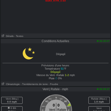
wufct_fr-FR_e.txt
Détails
- Textes
Conditions Actuelles
06:35:07
Dégagé
Prévisions d'une heure:
Température
51
°F
Dégagé
Vitesse du Vent -Rafale
1-2
mph
Pluie
0%
Climatologie
- Tremblements de terre
- Foudre
Vent | Rafale - mph
06:39:37
N
Vent (Moy.)
Rafale (Maxi.)
NNO
NNE
0.0 mph
NO
NE
1.0 mph
0
0
ONO
ENE
0 Bft
Vent
Vent
Rafale
O
E