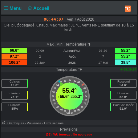
Menu
Accueil
°C
06:44:07
Ven 7 Août 2026
Ciel plutôt dégagé. Chaud. Maximales : 31 °C. Vents NNE soufflant de 10 à 15
km/h.
Maxi. Mini. Température °F
66.6°
55.2°
00:09
Aujourd'hui
06:29
97.2°
55.2°
2
Août
7
106.2°
38.5°
22 Juin
2026
17 Mai
Température °F
06:39:37
60
58
62
Celsius
Ressenti
56
64
13.0°
54.6°
54
66
52
55.4°
68
50
70
Intérieur
Humidex
↑
66.6°
↓
55.3°
48
72
75.1°
52.9°
46
74
44
76
Humidité
Point de rosée
42
78
85%
51.0°
40
80
|
38
82
36
84
Graphiques
- Prévisions
- Extra sensors
Prévisions
(52): WU forecast file not ready