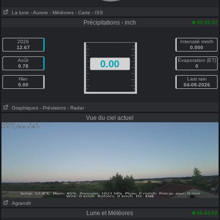
La lune
- Aurore
- Météores
- Carte
- ISS
Précipitations - inch
06:39:37
2026
Intensité mm/h
12.67
0.000
Août
Évaporation (ET)
0.00
0.78
0
Hier
Last rain
0.00
04-08-2026
Graphiques
- Prévisions
- Radar
Vue du ciel actuel
Agrandir
Lune et Météores
06:44:02